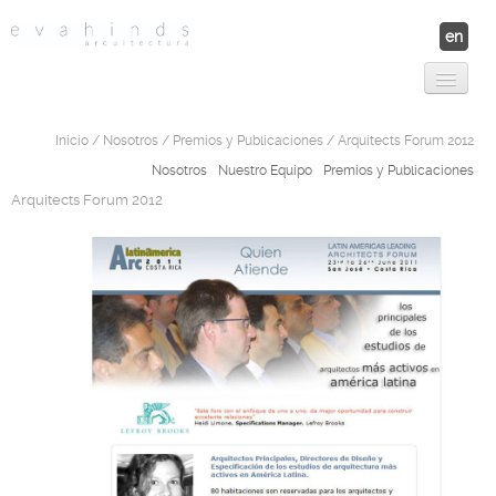
en
Proyectos
Contáctanos
Inicio
/
Nosotros
/
Premios y Publicaciones
/ Arquitects Forum 2012
Nosotros
Nuestro Equipo
Nosotros
Nuestro Equipo
Premios y Publicaciones
Premios y Publicaciones
Arquitects Forum 2012