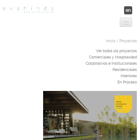
en
Proyectos
Contáctanos
Nosotros
Nuestro Equipo
Inicio
/ Proyectos
Premios y Publicaciones
Ver todos los proyectos
Comerciales y Hospitalidad
Corporativos e Institucionales
Residenciales
Interiores
En Proceso