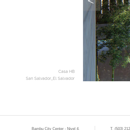
Casa HB
San Salvador_El Salvador
Bambu City Center - Nivel 4.
T. (503) 21