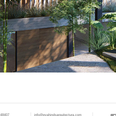
248407
info@evahindsarquitectura.com