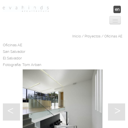
en
Proyectos
Contáctanos
Inicio
/
Proyectos
/ Oficinas AE
Nosotros
Nuestro Equipo
Oficinas AE
Premios y Publicaciones
San Salvador
El Salvador
Fotografía:
Tom Arban